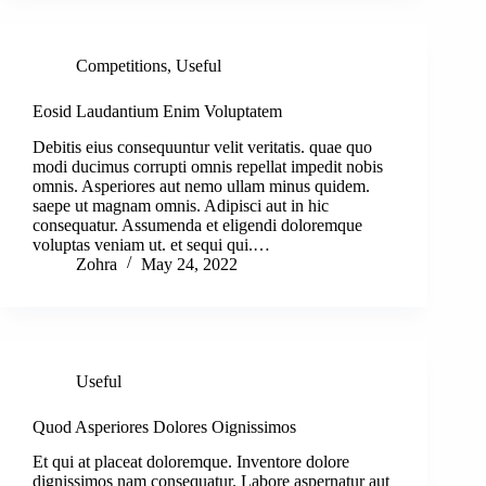
Competitions
,
Useful
Eosid Laudantium Enim Voluptatem
Debitis eius consequuntur velit veritatis. quae quo
modi ducimus corrupti omnis repellat impedit nobis
omnis. Asperiores aut nemo ullam minus quidem.
saepe ut magnam omnis. Adipisci aut in hic
consequatur. Assumenda et eligendi doloremque
voluptas veniam ut. et sequi qui.…
Zohra
May 24, 2022
Useful
Quod Asperiores Dolores Oignissimos
Et qui at placeat doloremque. Inventore dolore
dignissimos nam consequatur. Labore aspernatur aut