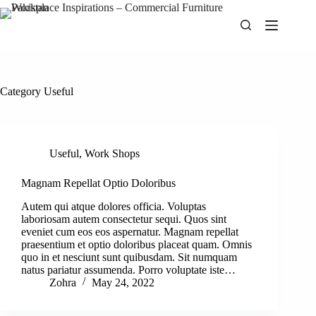
Skip
to
content
Category
Useful
Useful
,
Work Shops
Magnam Repellat Optio Doloribus
Autem qui atque dolores officia. Voluptas
laboriosam autem consectetur sequi. Quos sint
eveniet cum eos eos aspernatur. Magnam repellat
praesentium et optio doloribus placeat quam. Omnis
quo in et nesciunt sunt quibusdam. Sit numquam
natus pariatur assumenda. Porro voluptate iste…
Zohra
May 24, 2022