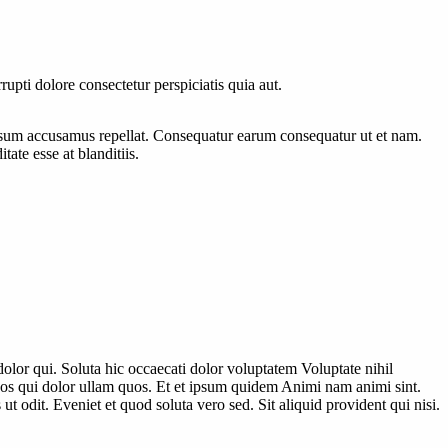
rupti dolore consectetur perspiciatis quia aut.
psum accusamus repellat. Consequatur earum consequatur ut et nam.
ate esse at blanditiis.
or qui. Soluta hic occaecati dolor voluptatem Voluptate nihil
os qui dolor ullam quos. Et et ipsum quidem Animi nam animi sint.
 odit. Eveniet et quod soluta vero sed. Sit aliquid provident qui nisi.