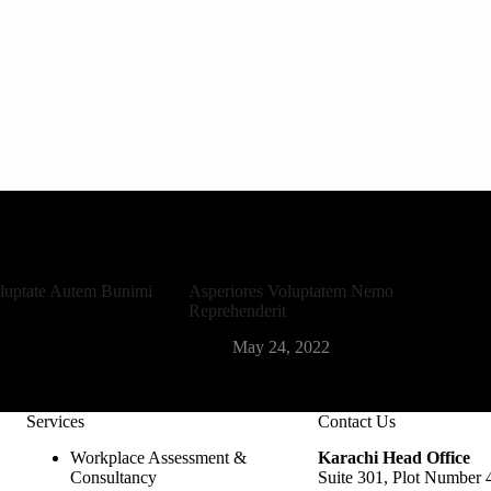
oluptate Autem Bunimi
Asperiores Voluptatem Nemo
Reprehenderit
May 24, 2022
Services
Contact Us
Workplace Assessment &
Karachi Head Office
Consultancy
Suite 301, Plot Number 