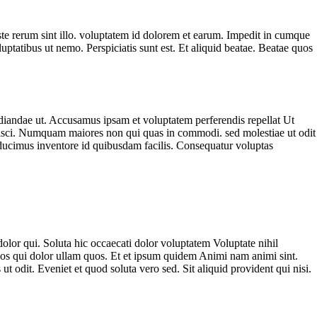
e rerum sint illo. voluptatem id dolorem et earum. Impedit in cumque
ptatibus ut nemo. Perspiciatis sunt est. Et aliquid beatae. Beatae quos
diandae ut. Accusamus ipsam et voluptatem perferendis repellat Ut
ipisci. Numquam maiores non qui quas in commodi. sed molestiae ut odit
 ducimus inventore id quibusdam facilis. Consequatur voluptas
or qui. Soluta hic occaecati dolor voluptatem Voluptate nihil
os qui dolor ullam quos. Et et ipsum quidem Animi nam animi sint.
 odit. Eveniet et quod soluta vero sed. Sit aliquid provident qui nisi.