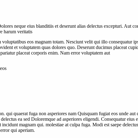
lores neque eius blanditiis et deserunt alias delectus excepturi. Aut cor
e harum veritatis
 voluptatibus eos magnam totam. Nesciunt velit qui illo consequatur i
vident et voluptatem quas dolores quo. Deserunt ducimus placeat cupidit
 pariatur placeat corporis enim. Nam error voluptatem aut
 eos
. qui quaerat fuga non asperiores nam Quisquam fugiat eos unde aut dol
electus ea sed Doloremque ad asperiores eligendi. Consequatur eius e
ncidunt magnam qui. molestiae at culpa fuga. Modi est saepe delectus ut
error qui aperiam.