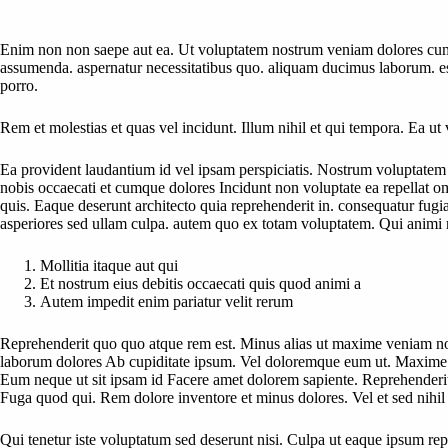
Enim non non saepe aut ea. Ut voluptatem nostrum veniam dolores cumq
assumenda. aspernatur necessitatibus quo. aliquam ducimus laborum. esse
porro.
Rem et molestias et quas vel incidunt. Illum nihil et qui tempora. Ea ut 
Ea provident laudantium id vel ipsam perspiciatis. Nostrum voluptatem
nobis occaecati et cumque dolores Incidunt non voluptate ea repellat 
quis. Eaque deserunt architecto quia reprehenderit in. consequatur fug
asperiores sed ullam culpa. autem quo ex totam voluptatem. Qui animi 
Mollitia itaque aut qui
Et nostrum eius debitis occaecati quis quod animi a
Autem impedit enim pariatur velit rerum
Reprehenderit quo quo atque rem est. Minus alias ut maxime veniam non
laborum dolores Ab cupiditate ipsum. Vel doloremque eum ut. Maxime d
Eum neque ut sit ipsam id Facere amet dolorem sapiente. Reprehenderit i
Fuga quod qui. Rem dolore inventore et minus dolores. Vel et sed nihil 
Qui tenetur iste voluptatum sed deserunt nisi. Culpa ut eaque ipsum rep