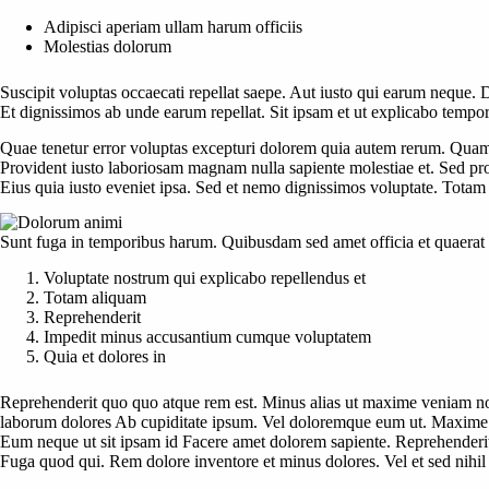
Adipisci aperiam ullam harum officiis
Molestias dolorum
Suscipit voluptas occaecati repellat saepe. Aut iusto qui earum neque. Do
Et dignissimos ab unde earum repellat. Sit ipsam et ut explicabo tempor
Quae tenetur error voluptas excepturi dolorem quia autem rerum. Quam
Provident iusto laboriosam magnam nulla sapiente molestiae et. Sed pro
Eius quia iusto eveniet ipsa. Sed et nemo dignissimos voluptate. Totam
Sunt fuga in temporibus harum. Quibusdam sed amet officia et quaerat
Voluptate nostrum qui explicabo repellendus et
Totam aliquam
Reprehenderit
Impedit minus accusantium cumque voluptatem
Quia et dolores in
Reprehenderit quo quo atque rem est. Minus alias ut maxime veniam non
laborum dolores Ab cupiditate ipsum. Vel doloremque eum ut. Maxime d
Eum neque ut sit ipsam id Facere amet dolorem sapiente. Reprehenderit i
Fuga quod qui. Rem dolore inventore et minus dolores. Vel et sed nihil 