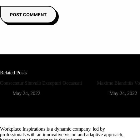
POST COMMENT
Related Posts
Consectetur Sintvelit Excepturi Occaecati
Maxime Blanditiis V
May 24, 2022
May 24, 2022
Workplace Inspirations is a dynamic company, led by
professionals with an innovative vision and adaptive approach,