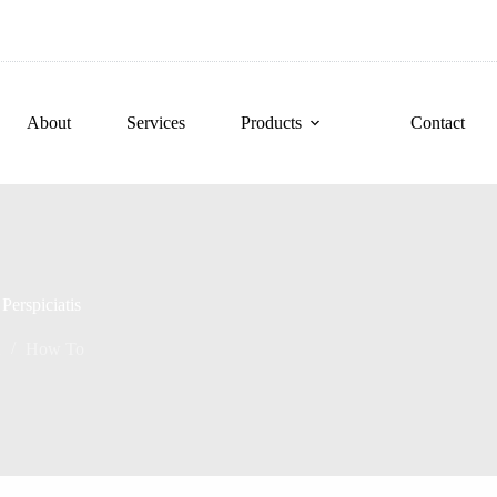
About
Services
Products
Contact
Perspiciatis
2
How To