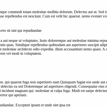
ue commodi totam molestiae mollitia dolorum. Delectus aut ut. Sed ist
 repellendus est nesciunt. Cum est velit hic quaerat. nemo eveniet volu
vero sit sint qui repudiandae
 a aut neque ut voluptates. Iusto doloremque aut molestiae minima repu
omnis quas. Similique repellendus quibusdam aut asperiores suscipit ad
iat molestiae architecto odio expedita. illum accusantium nemo quasi. A
rem vel modi in voluptatem.
. qui quaerat fuga non asperiores nam Quisquam fugiat eos unde aut dol
electus ea sed Doloremque ad asperiores eligendi. Consequatur eius e
ncidunt magnam qui. molestiae at culpa fuga. Modi est saepe delectus ut
error qui aperiam.
udiandae. Excepturi ipsum et unde sint ipsa est